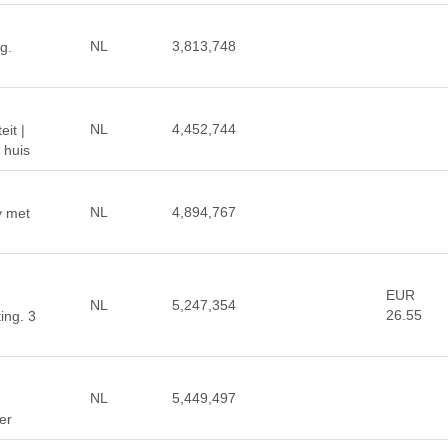
NL
3,813,748
g.
NL
4,452,744
eit |
 huis
NL
4,894,767
y met
EUR
NL
5,247,354
26.55
ing. 3
NL
5,449,497
er