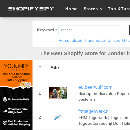
Home
Stores
Tool&Tuto
Keyword：
Personalized
Handmade
Unisex
Gift
The Best Shopify Store for Zonder i
#
Site
eu.beerwulf.com
1
Biertap en Biervaten Kopen 
bestellen
frmtegelwerk.nl
2
FRM Tegelwerk | Tegels en
Tegelzettersbedrijf Den Hel