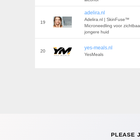
adelira.nl
Adelira.nl | SkinFuse™
19
Microneedling voor zichtbaa
jongere huid
yes-meals.nl
20
YesMeals
PLEASE 