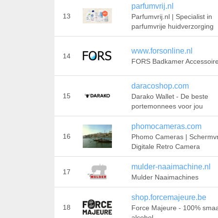
parfumvrij.nl
13
Parfumvrij.nl | Specialist in
parfumvrije huidverzorging
www.forsonline.nl
14
FORS Badkamer Accessoir
daracoshop.com
15
Darako Wallet - De beste
portemonnees voor jou
phomocameras.com
16
Phomo Cameras | Schermvr
Digitale Retro Camera
mulder-naaimachine.nl
17
Mulder Naaimachines
shop.forcemajeure.be
18
Force Majeure - 100% sma
alcohol