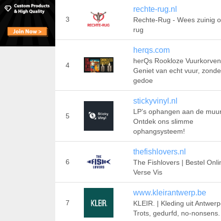
rechte-rug.nl
3
Rechte-Rug - Wees zuinig 
rug
herqs.com
herQs Rookloze Vuurkorven
4
Geniet van echt vuur, zonde
gedoe
stickyvinyl.nl
LP’s ophangen aan de muu
5
Ontdek ons slimme
ophangsysteem!
thefishlovers.nl
6
The Fishlovers | Bestel Onl
Verse Vis
www.kleirantwerp.be
7
KLEIR. | Kleding uit Antwerp
Trots, gedurfd, no-nonsens.