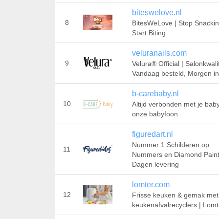
biteswelove.nl
8
BitesWeLove | Stop Snackin
Start Biting.
veluranails.com
9
Velura® Official | Salonkwalit
Vandaag besteld, Morgen in
b-carebaby.nl
10
Altijd verbonden met je bab
onze babyfoon
figuredart.nl
Nummer 1 Schilderen op
11
Nummers en Diamond Paint
Dagen levering
lomter.com
12
Frisse keuken & gemak met
keukenafvalrecyclers | Lomt