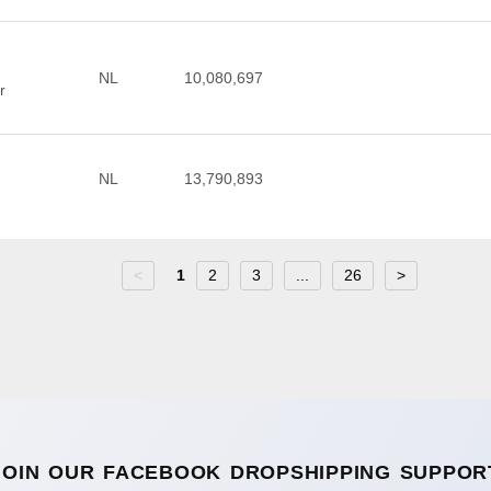
NL
10,080,697
r
NL
13,790,893
<
1
2
3
...
26
>
JOIN OUR FACEBOOK DROPSHIPPING SUPPOR