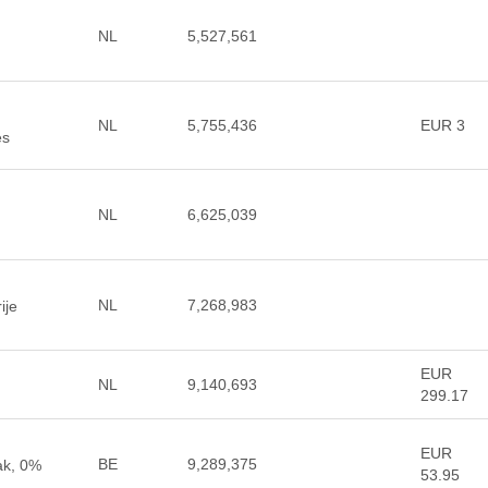
NL
5,527,561
NL
5,755,436
EUR 3
es
NL
6,625,039
NL
7,268,983
ije
EUR
NL
9,140,693
299.17
EUR
BE
9,289,375
ak, 0%
53.95