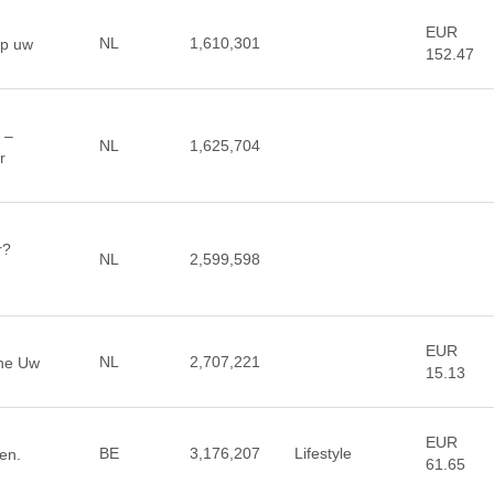
EUR
NL
1,610,301
op uw
152.47
 –
NL
1,625,704
r
r?
NL
2,599,598
EUR
NL
2,707,221
ine Uw
15.13
EUR
BE
3,176,207
Lifestyle
en.
61.65