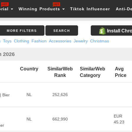
rial
Winning Products
Tiktok Influencer
Anti-D
Install Ch
MORE FILTERS
SEARCH
s
Toys
Clothing
Fashion
Accessories
Jewelry
Christmas
n 2026
Country
SimilarWeb
SimilarWeb
Avg
Rank
Category
Price
NL
252,626
| Bier
EUR
NL
662,990
45.23
der