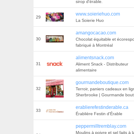
sirop d'érable.
www.soieriehuo.com
29
La Soierie Huo
amangocacao.com
30
Chocolat équitable et écoresp
fabriqué à Montréal
alimentsnack.com
31
Aliment Snack - Distributeur
alimentaire
gourmandeboutique.com
32
Terroir, paniers cadeaux en lig
Sherbrooke | Gourmande bout
erablierefestinderable.ca
33
Érablière Festin d'Érable
peppermilltremblay.com
Moulins à poivre et sel faits à 