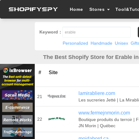
Home
Stores
Tool&Tuto
Keyword：
Personalized
Handmade
Unisex
Gift
The Best Shopify Store for Erable i
#
Site
lamirabliere.com
21
Les sucreries Jetté | La Mirabl
www.fermejnmorin.com
22
Boutique produits du terroir |
JN Morin | Québec
moidabord.ca