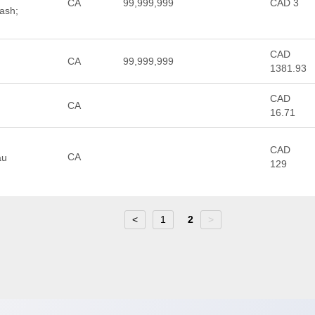
CA
99,999,999
CAD 3
ash;
CAD
CA
99,999,999
1381.93
CAD
CA
16.71
CAD
CA
au
129
<
1
2
>