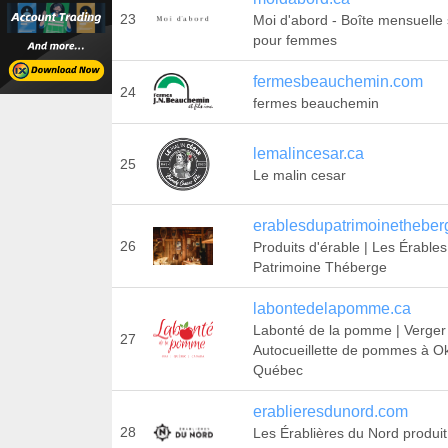
23
Moi d'abord - Boîte mensuelle
pour femmes
fermesbeauchemin.com
24
fermes beauchemin
lemalincesar.ca
25
Le malin cesar
erablesdupatrimoinethebe
26
Produits d'érable | Les Érable
Patrimoine Théberge
labontedelapomme.ca
Labonté de la pomme | Verger
27
Autocueillette de pommes à Ok
Québec
erablieresdunord.com
28
Les Érablières du Nord produit