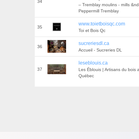
34
– Tremblay moulins - mills &nd
Peppermill Tremblay
www.toietboisqc.com
35
Toi et Bois Qc
sucreriesdl.ca
36
Accueil - Sucreries DL
leseblouis.ca
37
Les Éblouis | Artisans du bois 
Québec