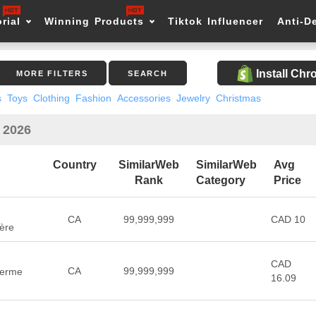
rial
Winning Products
Tiktok Influencer
Anti-D
Install Ch
MORE FILTERS
SEARCH
s
Toys
Clothing
Fashion
Accessories
Jewelry
Christmas
n 2026
Country
SimilarWeb
SimilarWeb
Avg
Rank
Category
Price
CA
99,999,999
CAD 10
ière
CAD
CA
99,999,999
 Ferme
16.09